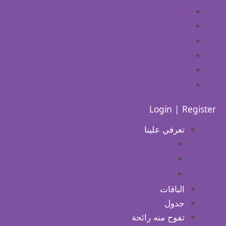
الباقات
جدول
تفوح منه رائحة العرق سبتمبر
كيفية الحجز
حجز
اتصلي بنا
Login | Register
تعرفي علينا
لنا ناظر
مدربونا
آراء العملاء
الباقات
جدول
تفوح منه رائحة