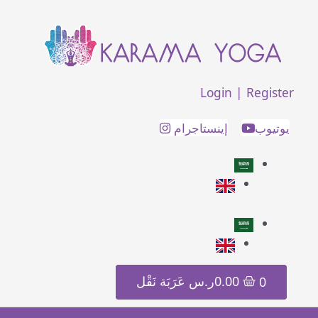
خطي
لوصول
لى
لمحتوى
Login | Register
يوتيوب
إينستاجرام
0
0.00
ر.س
عَرَبَة نَقْل